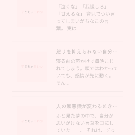
「泣くな」「我慢しろ」
「甘えるな」 育児でつい言
ってしまいがちなこの言
葉。 実は…
怒りを抑えられない自分が嫌になる前に──子育てのイライラを和らげる“理性と本能”の整え方
寝る前の声かけで毎晩こじ
れてしまう。頭ではわかって
いても、感情が先に動く。
そん…
人の無意識が変わるとき｜岸和田市の育児相談より
ふと見た夢の中で、自分が
思いがけない言葉を口にし
ていた──。 それは、ずっ