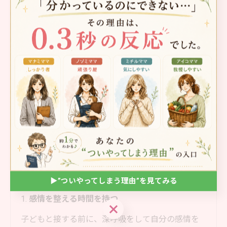
親の考え方や行動が変われば、それが
子どもに伝わり、驚くほどスムーズな
親子関係が築けます。
子どもの可能性は無限大です。その可
能性を引き出すカギを、ぜひ今日から
試してみてください。
今日から試せる3つのステップ
▶︎”ついやってしまう理由”を見てみる
1.
感情を整える時間を持つ
▶︎”ついやってしまう理由”を見てみる
子どもと接する前に、深呼吸をして自分の感情を