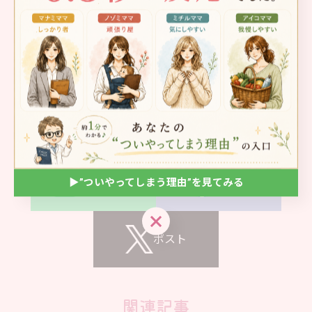
子育ての悩みをオンラインで相談
悩み
< 前のページ
一覧に戻る
次のページ >
LINEで送る
シェア
▶︎”ついやってしまう理由”を見てみる
▶︎”ついやってしまう理由”を見てみる
ポスト
関連記事