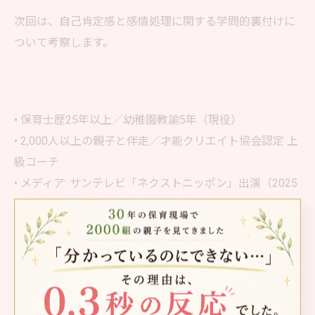
次回は、自己肯定感と感情処理に関する学問的裏付けに
ついて考察します。
• 保育士歴25年以上／幼稚園教諭5年（現役）
• 2,000人以上の親子と伴走／才能クリエイト協会認定 上
級コーチ
• メディア: サンテレビ「ネクストニッポン」出演（2025
年11月放映）
• 著書: 『愛情に秘められた親のホンネ』
• 拠点: 大阪府岸和田市（オンラインで全国対応）
• 独自技術: まなざし診断「マナシン」（商標登録出願
中）× AIプロンプトエンジニア資格