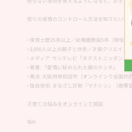
怒らない技術を使えるようになると、お子さ
怒りの感情のコントロール方法を知りたい方
• 保育士歴25年以上／幼稚園教諭5年（現役）
• 2,000人以上の親子と伴走／才能クリエイト
• メディア: サンテレビ「ネクストニッポン」出
• 著書: 『愛情に秘められた親のホンネ』
• 拠点: 大阪府岸和田市（オンラインで全国対
• 独自技術: まなざし診断「マナシン」（商標
子育ての悩みをオンラインで相談
悩み