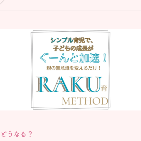
／
、どうなる？