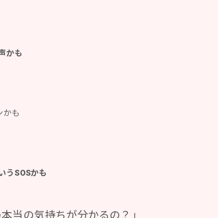
声かも
ンかも
▶︎”ついやってしまう理由”を見てみる
▶︎”ついやってしまう理由”を見てみる
うSOSかも
の本当の気持ちが分かるの？」