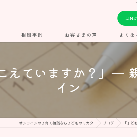
LIN
相談事例
お客さまの声
よくあ
こえていますか？」— 
イン
オンラインの子育て相談なら子どものミカタ
ブログ
「子ど